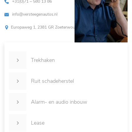
+31(0)71 – 580 13 86
info@versteegenautos.nl
Europaweg 1, 2381 GR Zoeterwoude
Trekhaken
Ruit schadeherstel
Alarm- en audio inbouw
Lease