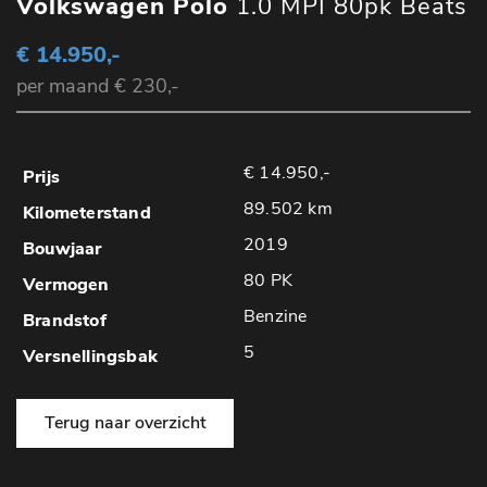
Volkswagen Polo
1.0 MPI 80pk Beats
€ 14.950,-
per maand € 230,-
€ 14.950,-
89.502 km
2019
80 PK
Benzine
5
Terug naar overzicht