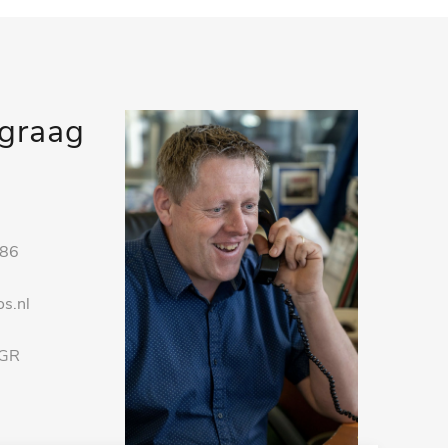
 graag
 86
s.nl
 GR