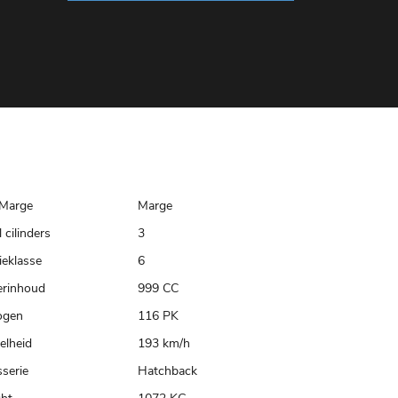
Marge
Marge
 cilinders
3
ieklasse
6
erinhoud
999 CC
ogen
116 PK
elheid
193 km/h
serie
Hatchback