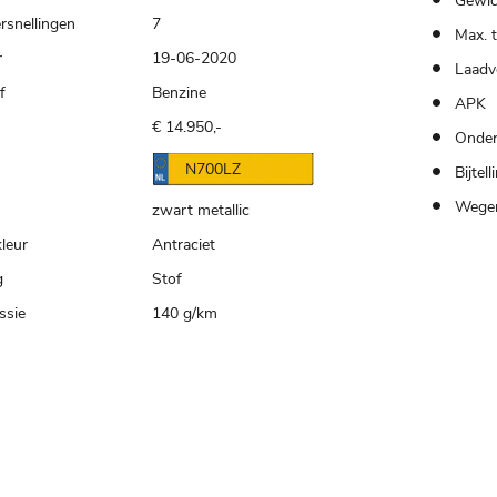
Gewic
rsnellingen
7
Max. 
r
19-06-2020
Laadv
f
Benzine
APK
€ 14.950,-
Onder
n
N700LZ
Bijtell
Wegen
zwart metallic
kleur
Antraciet
g
Stof
ssie
140 g/km