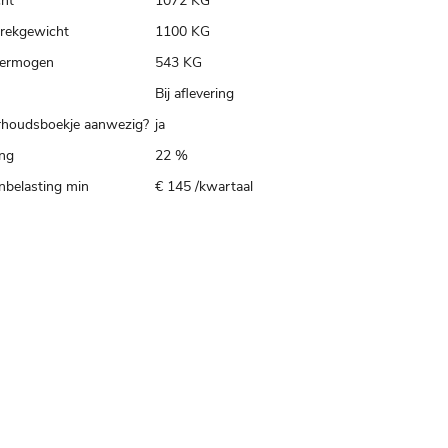
ht
1072 KG
trekgewicht
1100 KG
ermogen
543 KG
Bij aflevering
houdsboekje aanwezig?
ja
ing
22 %
belasting min
€ 145 /kwartaal