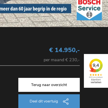
€ 14.950,-
per maand € 230,-
Terug naar overzicht
Deel dit voertuig