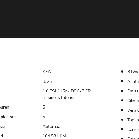
SEAT
BTW/
Ibiza
Aantal
1.0 TSI 115pk DSG-7 FR
Emiss
Business Intense
Cilind
euren
5
Verm
tplaatsen
5
Topsn
sie
Automaat
Carros
nd
164.581 KM