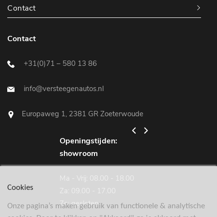
Contact
Contact
+31(0)71 – 580 13 86
info@versteegenautos.nl
Europaweg 1, 2381 GR Zoeterwoude
Openingstijden:
Openingstijden:
showroom
werkplaats
Ma - Vrij: 08.00 - 18.00
Ma - Vrij: 08.00 - 18
Cookies
Za: 09.00 - 17.00
Za: gesloten
Zo: gesloten
Zo: gesloten
Onze pagina’s maken gebruik van functionele & analytische