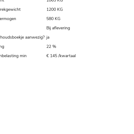
ht
1065 KG
trekgewicht
1200 KG
ermogen
580 KG
Bij aflevering
houdsboekje aanwezig?
ja
ing
22 %
belasting min
€ 145 /kwartaal