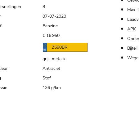
Gewic
rsnellingen
8
Max. 
r
07-07-2020
Laadv
f
Benzine
APK
€ 16.950,-
Onder
n
Z590BR
Bijtell
Wegen
grijs metallic
kleur
Antraciet
g
Stof
ssie
136 g/km