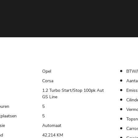
Opel
BTW/
Corsa
Aantal
1.2 Turbo Start/Stop 100pk Aut
Emiss
GS Line
Cilind
euren
5
Verm
tplaatsen
5
Topsn
sie
Automaat
Carros
nd
42.214 KM