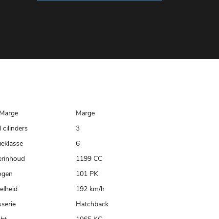
Marge
Marge
 cilinders
3
ieklasse
6
erinhoud
1199 CC
ogen
101 PK
elheid
192 km/h
serie
Hatchback