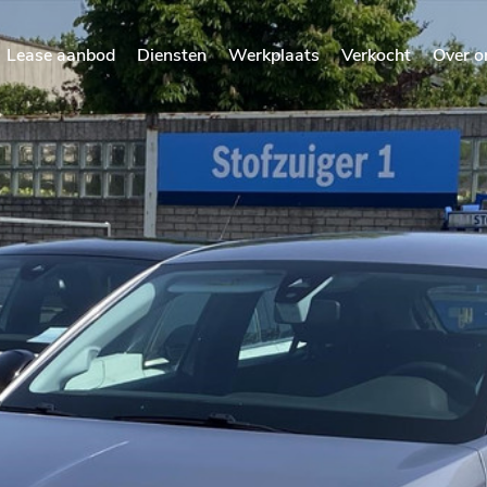
Lease aanbod
Diensten
Werkplaats
Verkocht
Over o