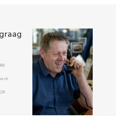
 graag
 86
s.nl
 GR