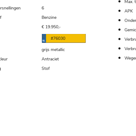
Max. 
rsnellingen
6
APK
f
Benzine
Onder
€ 19.950,-
Gemid
n
#76030
Verbru
Verbr
grijs metallic
Wegen
kleur
Antraciet
g
Stof