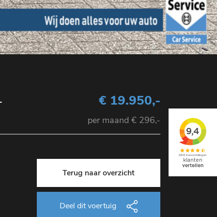
-
€ 19.950,-
per maand € 296,-
Terug naar overzicht
Deel dit voertuig