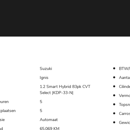
Suzuki
BTW/
Ignis
Aantal
1.2 Smart Hybrid 83pk CVT
Cilind
Select |KDP-33-N|
Verm
euren
5
Topsn
tplaatsen
5
Carros
sie
Automaat
Gewic
nd
65.069 KM