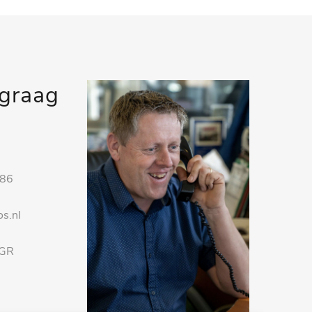
 graag
 86
s.nl
 GR