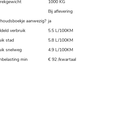
trekgewicht
1000 KG
Bij aflevering
houdsboekje aanwezig?
ja
deld verbruik
5.5 L/100KM
ik stad
5.8 L/100KM
uik snelweg
4.9 L/100KM
belasting min
€ 92 /kwartaal