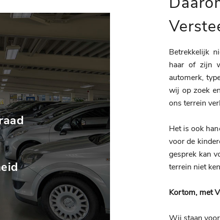
Daarom
Verste
Betrekkelijk 
haar of zijn 
automerk, type
wij op zoek en
ons terrein ver
raad
Het is ook han
voor de kindere
gesprek kan v
eid
terrein niet k
Kortom, met Ve
Wij staan voor 