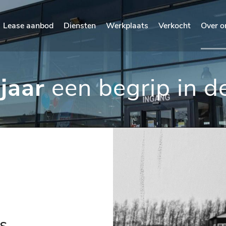
Lease aanbod
Diensten
Werkplaats
Verkocht
Over o
 jaar
een begrip in d
s