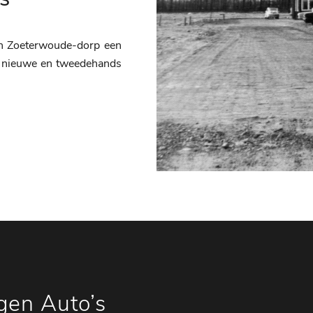
in Zoeterwoude-dorp een
en nieuwe en tweedehands
gen Auto’s