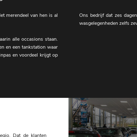
et merendeel van hen is al
Ons bedrijf dat zes dage
wasgelegenheden zelfs zev
rin alle occasions staan.
en en een tankstation waar
npas en voordeel krijgt op
egio. Dat de klanten