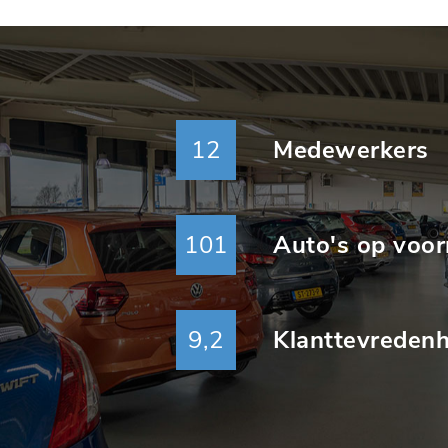
12
Medewerkers
101
Auto's op voor
9
,2
Klanttevredenh