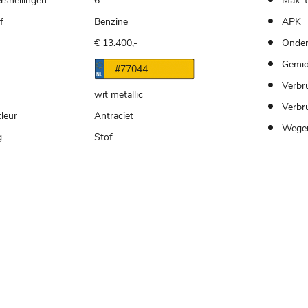
rsnellingen
6
Max. 
f
Benzine
APK
€ 13.400,-
Onder
n
Gemid
#77044
Verbru
wit metallic
Verbr
kleur
Antraciet
Wegen
g
Stof