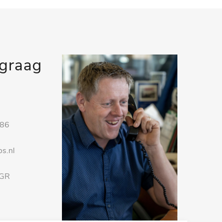
 graag
 86
s.nl
 GR