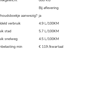
trekgewicht
880 KG
Bij aflevering
houdsboekje aanwezig?
ja
deld verbruik
4.9 L/100KM
ik stad
5.7 L/100KM
uik snelweg
4.5 L/100KM
belasting min
€ 119 /kwartaal