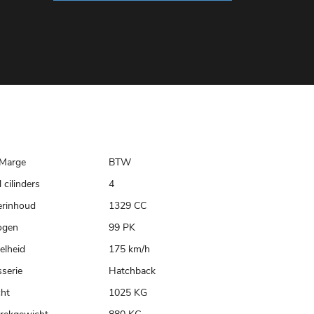
Marge
BTW
 cilinders
4
erinhoud
1329 CC
ogen
99 PK
elheid
175 km/h
serie
Hatchback
ht
1025 KG