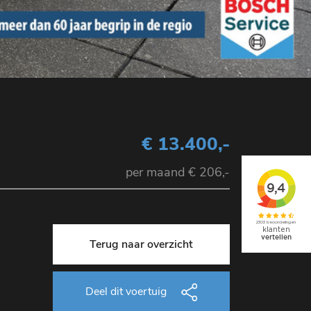
€ 13.400,-
per maand € 206,-
Terug naar overzicht
Deel dit voertuig