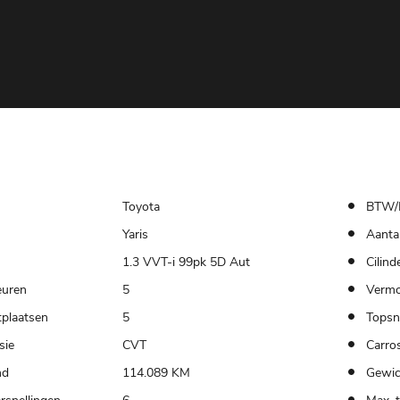
Toyota
BTW/
Yaris
Aantal
1.3 VVT-i 99pk 5D Aut
Cilind
euren
5
Verm
tplaatsen
5
Topsn
sie
CVT
Carros
nd
114.089 KM
Gewic