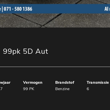
i 99pk 5D Aut
wjaar
Vermogen
Brandstof
Transmissie
17
99 PK
Benzine
6