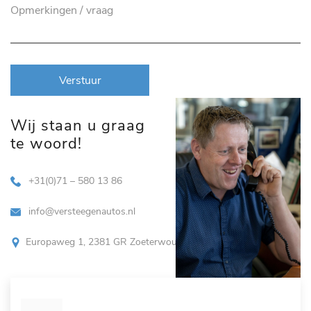
Verstuur
Wij staan u graag
te woord!
+31(0)71 – 580 13 86
info@versteegenautos.nl
Europaweg 1, 2381 GR Zoeterwoude