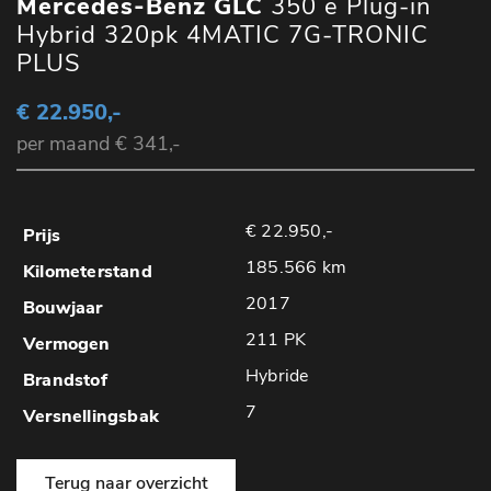
Mercedes-Benz GLC
350 e Plug-in
Hybrid 320pk 4MATIC 7G-TRONIC
PLUS
€ 22.950,-
per maand € 341,-
€ 22.950,-
185.566 km
2017
211 PK
Hybride
7
Terug naar overzicht