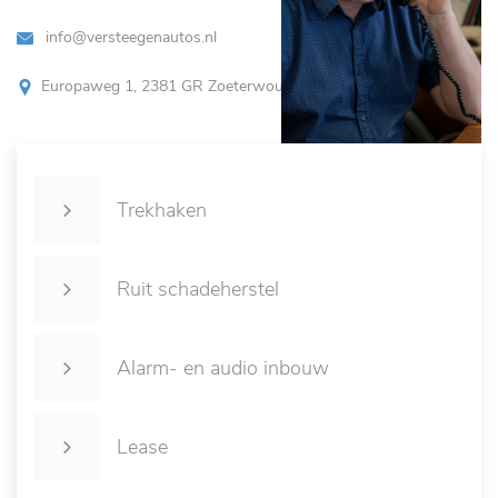
info@versteegenautos.nl
Europaweg 1, 2381 GR Zoeterwoude
Trekhaken
Ruit schadeherstel
Alarm- en audio inbouw
Lease