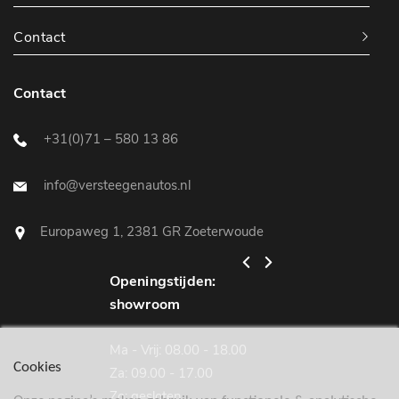
Contact
Contact
+31(0)71 – 580 13 86
info@versteegenautos.nl
Europaweg 1, 2381 GR Zoeterwoude
Openingstijden:
Openingstijden:
showroom
werkplaats
Ma - Vrij: 08.00 - 18.00
Ma - Vrij: 08.00 - 18
Cookies
Za: 09.00 - 17.00
Za: gesloten
Zo: gesloten
Zo: gesloten