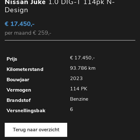
Nissan Juke
1.0 DIG-T 114pk N-
Design
€ 17.450,-
per maand € 259,-
€ 17.450,-
93.786 km
2023
114 PK
Benzine
6
Terug naar overzicht