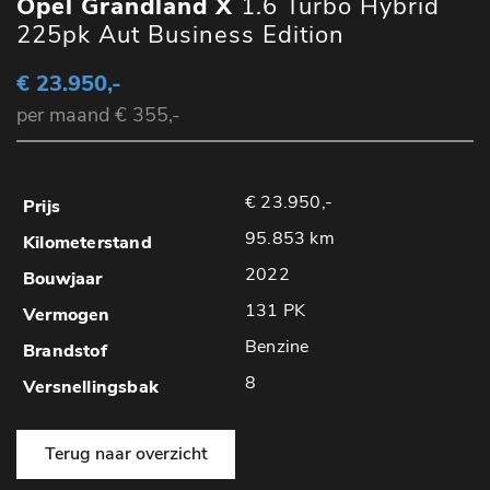
Opel Grandland X
1.6 Turbo Hybrid
225pk Aut Business Edition
€ 23.950,-
per maand € 355,-
€ 23.950,-
95.853 km
2022
131 PK
Benzine
8
Terug naar overzicht