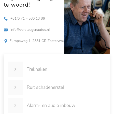
te woord!
+31(0)71 – 580 13 86
info@versteegenautos.nl
Europaweg 1, 2381 GR Zoeterwoude
Trekhaken
Ruit schadeherstel
Alarm- en audio inbouw