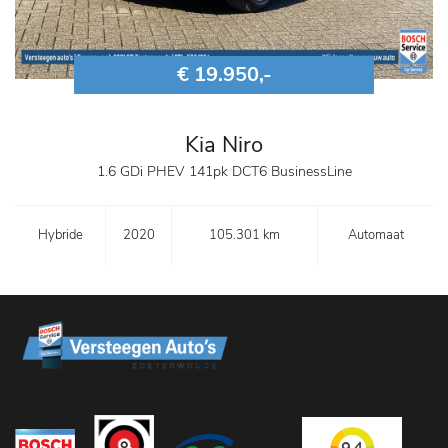
€ 19.950,-
Kia Niro
1.6 GDi PHEV 141pk DCT6 BusinessLine
Hybride
2020
105.301 km
Automaat