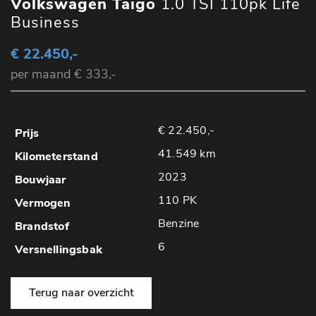
Volkswagen Taigo
1.0 TSI 110pk Life
Business
€ 22.450,-
per maand € 333,-
€ 22.450,-
41.549 km
2023
110 PK
Benzine
6
Terug naar overzicht