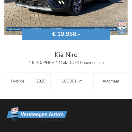
€ 19.950,-
Kia Niro
1.6 GDi PHEV 141pk DCT6 BusinessLine
Hybride
2020
105.301 km
Automaat