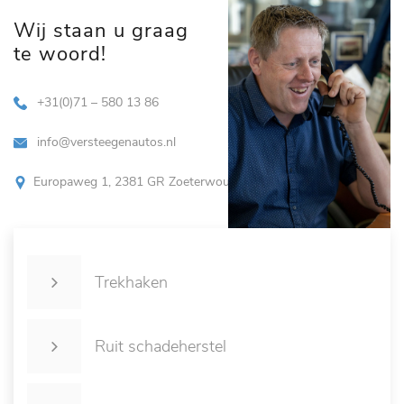
Wij staan u graag
te woord!
+31(0)71 – 580 13 86
info@versteegenautos.nl
Europaweg 1, 2381 GR Zoeterwoude
Trekhaken
Ruit schadeherstel