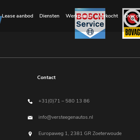
Lease aanbod
Diensten
Werkplaats
Verkocht
Over o
Contact
+31(0)71 – 580 13 86
info@versteegenautos.nl
Europaweg 1, 2381 GR Zoeterwoude