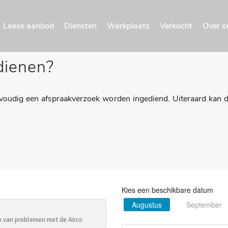
Lease aanbod
Diensten
Werkplaats
Verkocht
Over o
dienen?
voudig een afspraakverzoek worden ingediend. Uiteraard kan di