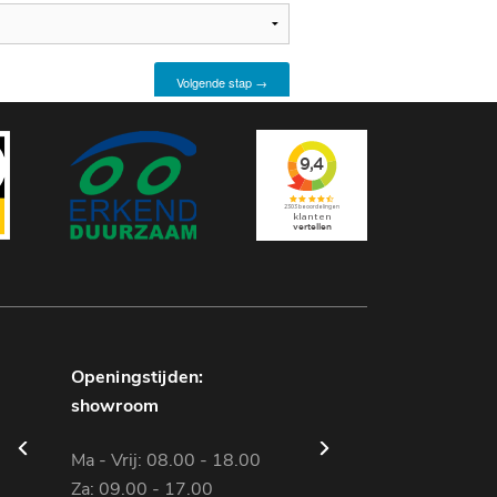
Openingstijden:
Openingstijden:
showroom
werkplaats
Ma - Vrij: 08.00 - 18.00
Ma - Vrij: 08.00 - 18.00
Za: 09.00 - 17.00
Za: gesloten