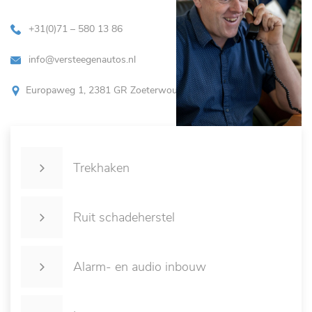
+31(0)71 – 580 13 86
info@versteegenautos.nl
Europaweg 1, 2381 GR Zoeterwoude
Trekhaken
Ruit schadeherstel
Alarm- en audio inbouw