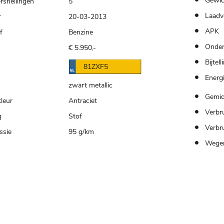
Gewic
rsnellingen
5
Laadv
r
20-03-2013
APK
f
Benzine
Onder
€ 5.950,-
Bijtell
n
81ZXF5
Energi
zwart metallic
Gemid
kleur
Antraciet
Verbru
g
Stof
Verbr
ssie
95 g/km
Wegen