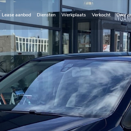
Lease aanbod
Diensten
Werkplaats
Verkocht
Over o