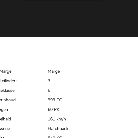
Marge
Marge
 cilinders
3
ieklasse
5
erinhoud
999 CC
ogen
60 PK
elheid
161 km/h
serie
Hatchback