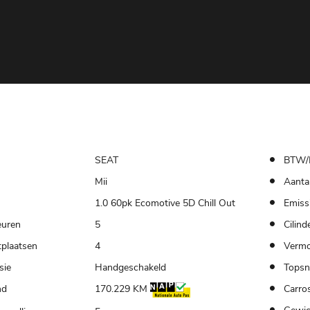
SEAT
BTW/
Mii
Aantal
1.0 60pk Ecomotive 5D Chill Out
Emiss
euren
5
Cilind
tplaatsen
4
Verm
sie
Handgeschakeld
Topsn
nd
170.229 KM
Carros