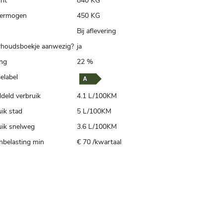
ht
840 KG
ermogen
450 KG
Bij aflevering
houdsboekje aanwezig?
ja
ing
22 %
elabel
deld verbruik
4.1 L/100KM
ik stad
5 L/100KM
uik snelweg
3.6 L/100KM
belasting min
€ 70 /kwartaal