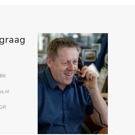
 graag
 86
s.nl
 GR