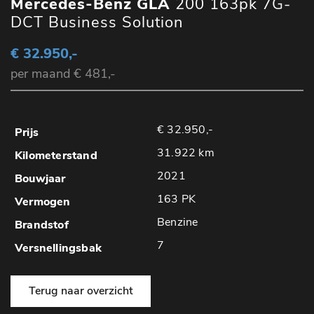
Mercedes-Benz GLA
200 163pk 7G-
DCT Business Solution
€ 32.950,-
per maand € 481,-
€ 32.950,-
31.922 km
2021
163 PK
Benzine
7
Terug naar overzicht