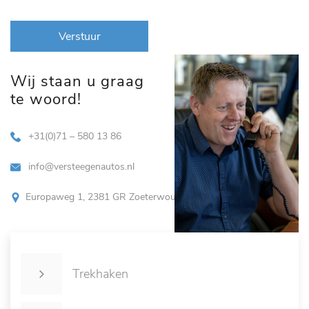
Verstuur
Wij staan u graag
te woord!
+31(0)71 – 580 13 86
info@versteegenautos.nl
Europaweg 1, 2381 GR Zoeterwoude
Trekhaken