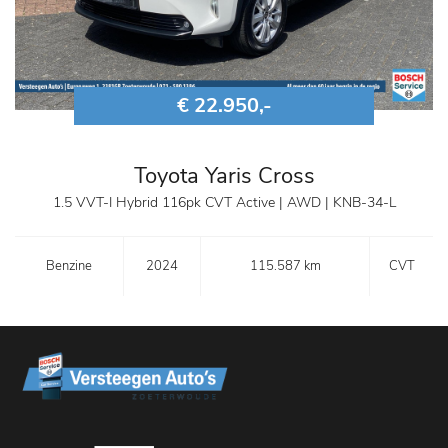
€ 22.950,-
Toyota Yaris Cross
1.5 VVT-I Hybrid 116pk CVT Active | AWD | KNB-34-L
Benzine
2024
115.587 km
CVT