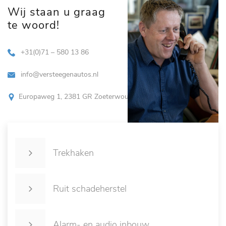
Wij staan u graag
te woord!
+31(0)71 – 580 13 86
info@versteegenautos.nl
Europaweg 1, 2381 GR Zoeterwoude
Trekhaken
Ruit schadeherstel
Alarm- en audio inbouw