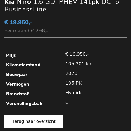
Kia Niro
1.6 GDi PHEV 141pk DCT6
BusinessLine
€ 19.950,-
per maand € 296,-
€ 19.950,-
105.301 km
2020
105 PK
Hybride
6
Terug naar overzicht