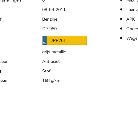
rsnellingen
6
Max. 
r
08-09-2011
Laadv
f
Benzine
APK
€ 7.950,-
Onder
n
Wegen
JPP26T
grijs metallic
kleur
Antraciet
g
Stof
ssie
168 g/km