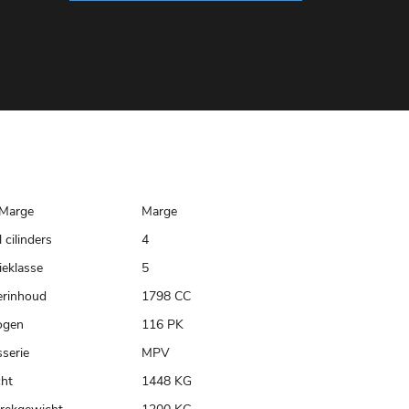
Marge
Marge
 cilinders
4
ieklasse
5
erinhoud
1798 CC
ogen
116 PK
serie
MPV
ht
1448 KG