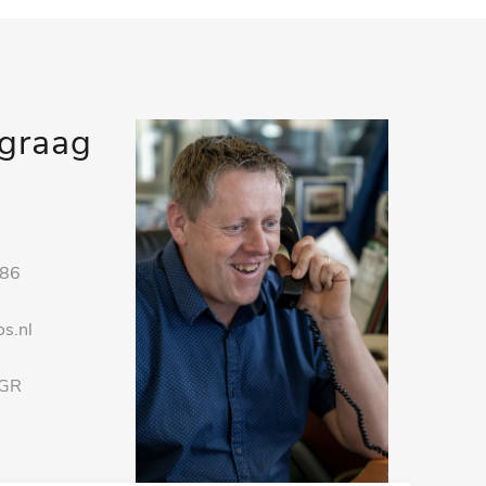
 graag
 86
s.nl
 GR