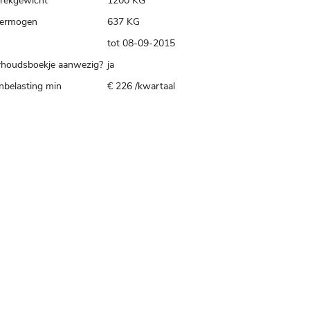
trekgewicht
1200 KG
ermogen
637 KG
tot 08-09-2015
houdsboekje aanwezig?
ja
belasting min
€ 226 /kwartaal