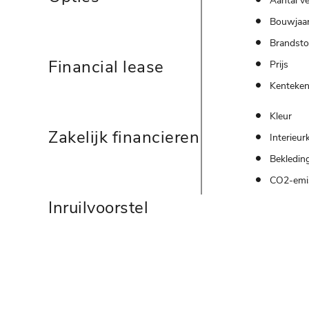
Aantal ve
Bouwjaa
Brandsto
Financial lease
Prijs
Kenteke
Kleur
Zakelijk financieren
Interieur
Bekledin
CO2-emi
Inruilvoorstel