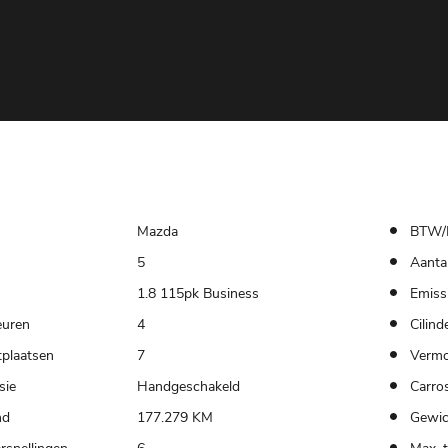
Mazda
BTW/
5
Aantal
1.8 115pk Business
Emiss
euren
4
Cilind
tplaatsen
7
Verm
sie
Handgeschakeld
Carros
nd
177.279 KM
Gewic