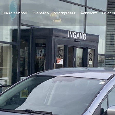
Lease aanbod
Diensten
Werkplaats
Verkocht
Over o